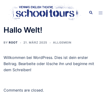
Skip
content
to
Search
Tog
content
men
Hallo Welt!
BY
ROOT
21. MÄRZ 2025
ALLGEMEIN
Willkommen bei WordPress. Dies ist dein erster
Beitrag. Bearbeite oder lösche ihn und beginne mit
dem Schreiben!
Comments are closed.